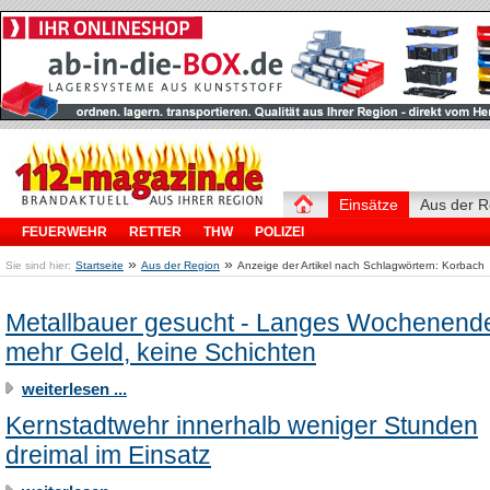
Einsätze
Aus der R
FEUERWEHR
RETTER
THW
POLIZEI
»
»
Sie sind hier:
Startseite
Aus der Region
Anzeige der Artikel nach Schlagwörtern: Korbach
Metallbauer gesucht - Langes Wochenend
mehr Geld, keine Schichten
weiterlesen ...
Kernstadtwehr innerhalb weniger Stunden
dreimal im Einsatz