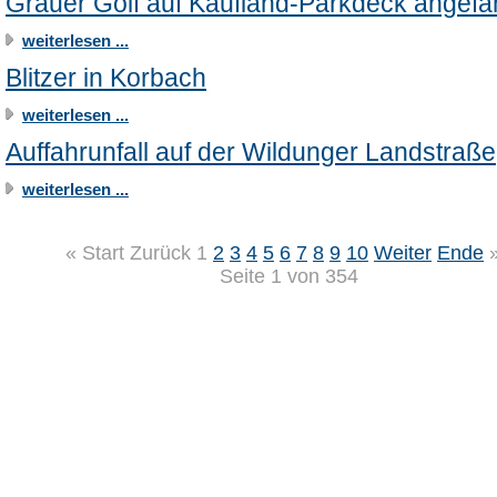
Grauer Golf auf Kaufland-Parkdeck angefa
weiterlesen ...
Blitzer in Korbach
weiterlesen ...
Auffahrunfall auf der Wildunger Landstraße
weiterlesen ...
«
Start
Zurück
1
2
3
4
5
6
7
8
9
10
Weiter
Ende
Seite 1 von 354