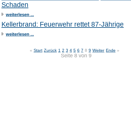
Schaden
weiterlesen ...
Kellerbrand: Feuerwehr rettet 87-Jährige
weiterlesen ...
«
Start
Zurück
1
2
3
4
5
6
7
8
9
Weiter
Ende
»
Seite 8 von 9