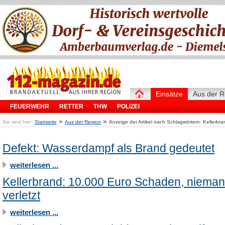
Einsätze
Aus der R
FEUERWEHR
RETTER
THW
POLIZEI
»
»
Sie sind hier:
Startseite
Aus der Region
Anzeige der Artikel nach Schlagwörtern: Kellerbra
Defekt: Wasserdampf als Brand gedeutet
weiterlesen ...
Kellerbrand: 10.000 Euro Schaden, niema
verletzt
weiterlesen ...