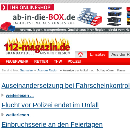
Einsätze
Aus der R
FEUERWEHR
RETTER
THW
POLIZEI
»
»
Sie sind hier:
Startseite
Aus der Region
Anzeige der Artikel nach Schlagwörtern: Kassel
Auseinandersetzung bei Fahrscheinkontrol
weiterlesen ...
Flucht vor Polizei endet im Unfall
weiterlesen ...
Einbruchsserie an den Feiertagen