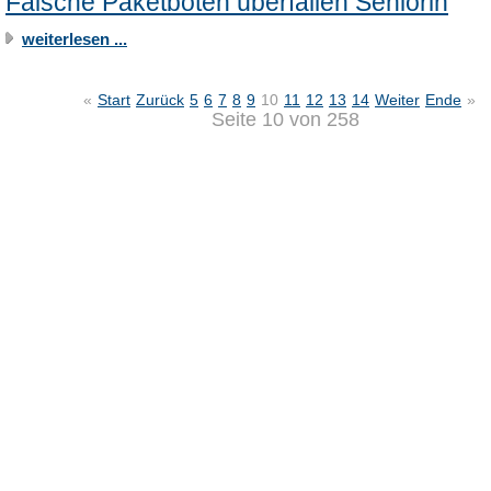
Falsche Paketboten überfallen Seniorin
weiterlesen ...
«
Start
Zurück
5
6
7
8
9
10
11
12
13
14
Weiter
Ende
»
Seite 10 von 258