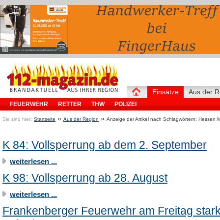
Einsätze
Aus der R
FEUERWEHR
RETTER
THW
POLIZEI
»
»
Sie sind hier:
Startseite
Aus der Region
Anzeige der Artikel nach Schlagwörtern: Hessen M
K 84: Vollsperrung ab dem 2. September
weiterlesen ...
K 98: Vollsperrung ab 28. August
weiterlesen ...
Frankenberger Feuerwehr am Freitag star