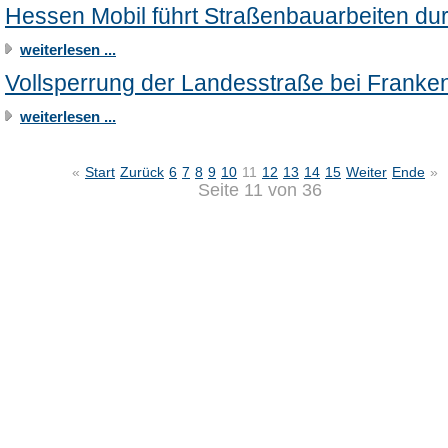
Hessen Mobil führt Straßenbauarbeiten du
weiterlesen ...
Vollsperrung der Landesstraße bei Franke
weiterlesen ...
«
Start
Zurück
6
7
8
9
10
11
12
13
14
15
Weiter
Ende
»
Seite 11 von 36