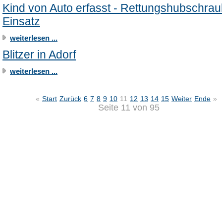
Kind von Auto erfasst - Rettungshubschrau
Einsatz
weiterlesen ...
Blitzer in Adorf
weiterlesen ...
«
Start
Zurück
6
7
8
9
10
11
12
13
14
15
Weiter
Ende
»
Seite 11 von 95