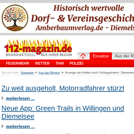
Einsätze
Aus der R
FEUERWEHR
RETTER
THW
POLIZEI
»
»
Sie sind hier:
Startseite
Aus der Region
Anzeige der Artikel nach Schlagwörtern: Diemelse
Zu weit ausgeholt, Motorradfahrer stürzt
weiterlesen ...
Neue App: Green Trails in Willingen und
Diemelsee
weiterlesen ...