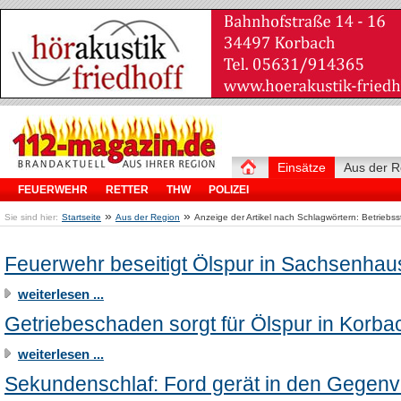
Einsätze
Aus der R
FEUERWEHR
RETTER
THW
POLIZEI
»
»
Sie sind hier:
Startseite
Aus der Region
Anzeige der Artikel nach Schlagwörtern: Betriebss
Feuerwehr beseitigt Ölspur in Sachsenha
weiterlesen ...
Getriebeschaden sorgt für Ölspur in Korba
weiterlesen ...
Sekundenschlaf: Ford gerät in den Gegenv