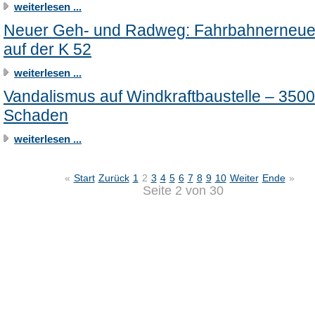
weiterlesen ...
Neuer Geh- und Radweg: Fahrbahnerneu
auf der K 52
weiterlesen ...
Vandalismus auf Windkraftbaustelle – 350
Schaden
weiterlesen ...
«
Start
Zurück
1
2
3
4
5
6
7
8
9
10
Weiter
Ende
»
Seite 2 von 30