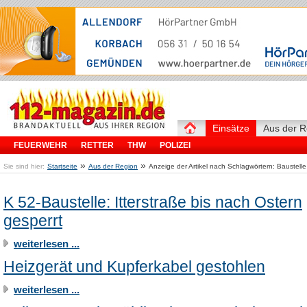
Einsätze
Aus der R
FEUERWEHR
RETTER
THW
POLIZEI
»
»
Sie sind hier:
Startseite
Aus der Region
Anzeige der Artikel nach Schlagwörtern: Baustelle
K 52-Baustelle: Itterstraße bis nach Ostern
gesperrt
weiterlesen ...
Heizgerät und Kupferkabel gestohlen
weiterlesen ...