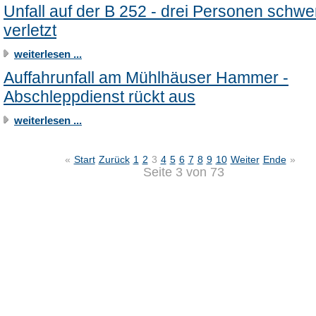
Unfall auf der B 252 - drei Personen schwe
verletzt
weiterlesen ...
Auffahrunfall am Mühlhäuser Hammer -
Abschleppdienst rückt aus
weiterlesen ...
«
Start
Zurück
1
2
3
4
5
6
7
8
9
10
Weiter
Ende
»
Seite 3 von 73