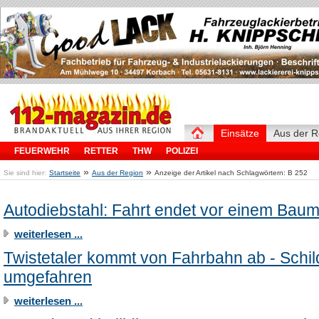
Einsätze
Aus der R
FEUERWEHR
RETTER
THW
POLIZEI
»
»
Sie sind hier:
Startseite
Aus der Region
Anzeige der Artikel nach Schlagwörtern: B 252
Autodiebstahl: Fahrt endet vor einem Bau
weiterlesen ...
Twistetaler kommt von Fahrbahn ab - Schil
umgefahren
weiterlesen ...