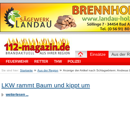
Einsätze
Aus der R
FEUERWEHR
RETTER
THW
POLIZEI
»
»
Sie sind hier:
Startseite
Aus der Region
Anzeige der Artikel nach Schlagwörtern: Andreas
LKW rammt Baum und kippt um
weiterlesen ...