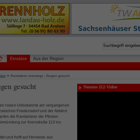
Einsätze
Aus der Region
»
izei
Randalierer unterwegs - Zeugen gesucht
ugen gesucht
Neustes 112-Video
en rissen Unbekannte am vergangenen
zwischen Friedensdorf und der Abfahrt
rfen die Randalierer die Pfosten
Einmündung zur Kreisstraße 110 ins
itet und hofft auf Hinweise aus