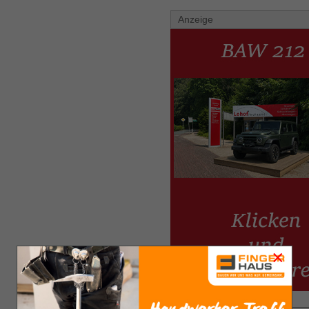
Anzeige
×