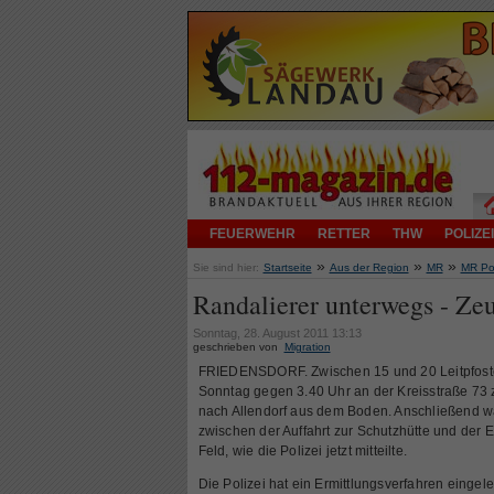
FEUERWEHR
RETTER
THW
POLIZEI
»
»
»
Sie sind hier:
Startseite
Aus der Region
MR
MR Pol
Randalierer unterwegs - Ze
Sonntag, 28. August 2011 13:13
geschrieben von
Migration
FRIEDENSDORF. Zwischen 15 und 20 Leitpfost
Sonntag gegen 3.40 Uhr an der Kreisstraße 73 
nach Allendorf aus dem Boden. Anschließend wa
zwischen der Auffahrt zur Schutzhütte und der 
Feld, wie die Polizei jetzt mitteilte.
Die Polizei hat ein Ermittlungsverfahren eingele