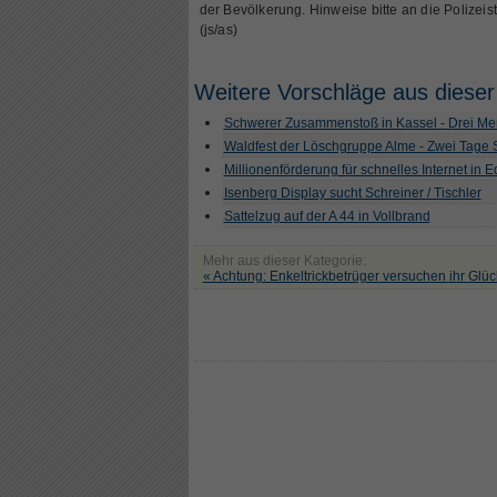
der Bevölkerung. Hinweise bitte an die Polizeis
(js/as)
Weitere Vorschläge aus dieser
Schwerer Zusammenstoß in Kassel - Drei Men
Waldfest der Löschgruppe Alme - Zwei Tage
Millionenförderung für schnelles Internet in 
Isenberg Display sucht Schreiner / Tischler
Sattelzug auf der A 44 in Vollbrand
Mehr aus dieser Kategorie:
« Achtung: Enkeltrickbetrüger versuchen ihr Glüc