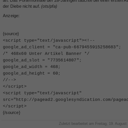
an. Das Portemonnaie der 28-Jährigen tauchte bei einer ersten 
der Diebe nicht auf.
(ots/pfa)
Anzeige:
{source}
<
script type="text/javascript"
>
<
!--
google_ad_client = "ca-pub-6679455915258683";
/* 468x60 Unter Artikel Banner */
google_ad_slot = "7735614807";
google_ad_width = 468;
google_ad_height = 60;
//--
>
<
/script
>
<
script type="text/javascript"
src="http://pagead2.googlesyndication.com/pagea
<
/script
>
{/source}
Zuletzt bearbeitet am Freitag, 19. August