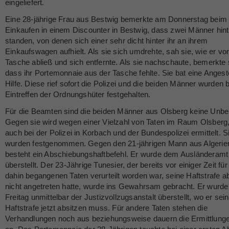
eingeliefert.
Eine 28-jährige Frau aus Bestwig bemerkte am Donnerstag beim
Einkaufen in einem Discounter in Bestwig, dass zwei Männer hinte
standen, von denen sich einer sehr dicht hinter ihr an ihrem
Einkaufswagen aufhielt. Als sie sich umdrehte, sah sie, wie er von
Tasche abließ und sich entfernte. Als sie nachschaute, bemerkte 
dass ihr Portemonnaie aus der Tasche fehlte. Sie bat eine Angest
Hilfe. Diese rief sofort die Polizei und die beiden Männer wurden
Eintreffen der Ordnungshüter festgehalten.
Für die Beamten sind die beiden Männer aus Olsberg keine Unbe
Gegen sie wird wegen einer Vielzahl von Taten im Raum Olsberg
auch bei der Polizei in Korbach und der Bundespolizei ermittelt. S
wurden festgenommen. Gegen den 21-jährigen Mann aus Algerie
besteht ein Abschiebungshaftbefehl. Er wurde dem Ausländeramt
überstellt. Der 23-Jährige Tunesier, der bereits vor einiger Zeit für
dahin begangenen Taten verurteilt worden war, seine Haftstrafe a
nicht angetreten hatte, wurde ins Gewahrsam gebracht. Er wurd
Freitag unmittelbar der Justizvollzugsanstalt überstellt, wo er sei
Haftstrafe jetzt absitzen muss. Für andere Taten stehen die
Verhandlungen noch aus beziehungsweise dauern die Ermittlung