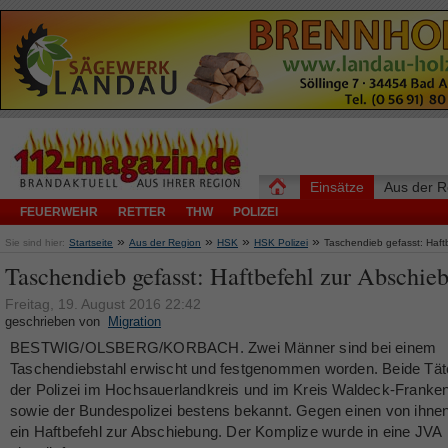
Einsätze
Aus der R
FEUERWEHR
RETTER
THW
POLIZEI
»
»
»
»
Sie sind hier:
Startseite
Aus der Region
HSK
HSK Polizei
Taschendieb gefasst: Haft
Taschendieb gefasst: Haftbefehl zur Abschie
Freitag, 19. August 2016 22:42
geschrieben von
Migration
BESTWIG/OLSBERG/KORBACH. Zwei Männer sind bei einem
Taschendiebstahl erwischt und festgenommen worden. Beide Tät
der Polizei im Hochsauerlandkreis und im Kreis Waldeck-Franke
sowie der Bundespolizei bestens bekannt. Gegen einen von ihnen
ein Haftbefehl zur Abschiebung. Der Komplize wurde in eine JVA