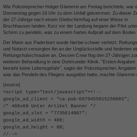
Wie Polizeisprecher Holger Glaremin am Freitag berichtete, war
Donnerstag gegen 16 Uhr zu dem Unfall gekommen. Zu dieser Zei
der 27-Jährige nach einem Gleitschirmflug auf einer Wiese in
Bruchhausen landen. Kurz vor der Landung begann der Pilot unt
Schirm zu pendeln, was zu einem harten Aufprall auf dem Boden 
Der Mann aus Paderborn wurde hierbei schwer verletzt. Rettungs
und Notarzt versorgten ihn an der Unglücksstelle und forderten e
Rettungshubschrauber an. Dessen Crew flog den 27-Jährigen zu
weiteren Behandlung in eine Dortmunder Klinik. "Ersten Angaben 
besteht keine Lebensgefahr", sagte der Polizeisprecher. Angaben
was das Pendeln des Fliegers ausgelöst hatte, machte Glaremin n
{source}
<
script type="text/javascript"
>
<
!--
google_ad_client = "ca-pub-6679455915258683";
/* 468x60 Unter Artikel Banner */
google_ad_slot = "7735614807";
google_ad_width = 468;
google_ad_height = 60;
//--
>