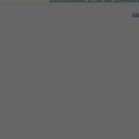
Unglück auf Bobbahn: Ein Toter, zwei Schwerverletzt
ba