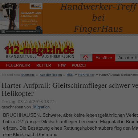
Einsätze
Aus der R
FEUERWEHR
RETTER
THW
POLIZEI
»
»
»
»
Sie sind hier:
Startseite
Aus der Region
HSK
HSK Retter
Harter Aufprall: Gleitschirmf
Harter Aufprall: Gleitschirmflieger schwer ve
Helikopter
Freitag, 08. Juli 2016 13:21
geschrieben von
Migration
BRUCHHAUSEN. Schwere, aber keine lebensgefährlichen Verle
hat ein 27-jähriger Gleitschirmflieger bei einem Flugunfall in Bru
erlitten. Die Besatzung eines Rettungshubschraubers flog den Ma
eine Klinik nach Dortmund.