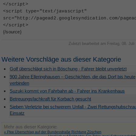
<
/script
>
<
script type="text/javascript"
src="http://pagead2.googlesyndication.com/pagea
<
/script
>
{/source}
Zuletzt bearbeitet am Freitag, 08. Jul
Weitere Vorschläge aus dieser Kategorie
Golf überschlägt sich in Böschung - Fahrer bleibt unverletzt
900 Jahre Elleringhausen – Geschichten, die das Dorf bis heute
verbinden
Suzuki kommt von Fahrbahn ab - Fahrer ins Krankenhaus
Betreuungsfachkraft für Korbach gesucht
Sieben Verletzte bei schwerem Unfall - Zwei Rettungshubschra
Einsatz
Mehr aus dieser Kategorie:
« Pkw Überschlag auf der Bundesstraße Richtung Züschen