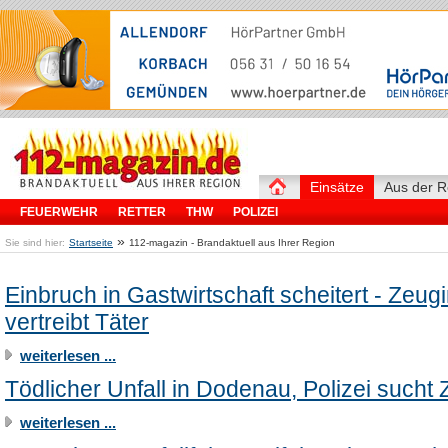
Einsätze
Aus der R
FEUERWEHR
RETTER
THW
POLIZEI
»
Sie sind hier:
Startseite
112-magazin - Brandaktuell aus Ihrer Region
Einbruch in Gastwirtschaft scheitert - Zeug
vertreibt Täter
weiterlesen ...
Tödlicher Unfall in Dodenau, Polizei sucht
weiterlesen ...