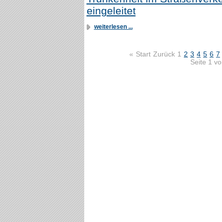
eingeleitet
weiterlesen ...
«
Start
Zurück
1
2
3
4
5
6
7
Seite 1 v