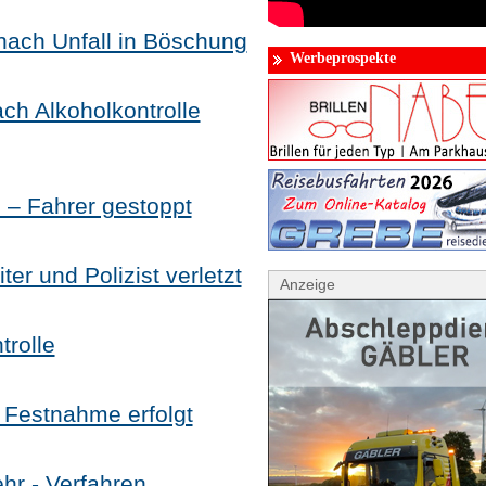
 nach Unfall in Böschung
Werbeprospekte
ach Alkoholkontrolle
9 – Fahrer gestoppt
ter und Polizist verletzt
Anzeige
rolle
– Festnahme erfolgt
hr - Verfahren