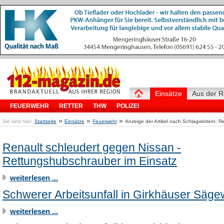
Einsätze
Aus der R
FEUERWEHR
RETTER
THW
POLIZEI
»
»
»
Sie sind hier:
Startseite
Einsätze
Feuerwehr
Anzeige der Artikel nach Schlagwörtern: 
Renault schleudert gegen Nissan -
Rettungshubschrauber im Einsatz
weiterlesen ...
Schwerer Arbeitsunfall in Girkhäuser Säge
weiterlesen ...