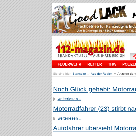
FEUERWEHR
RETTER
THW
POLIZEI
»
»
Sie sind hier:
Startseite
Aus der Region
Anzeige der 
Noch Glück gehabt: Motorrad
weiterlesen ...
Motorradfahrer (23) stirbt n
weiterlesen ...
Autofahrer übersieht Motorra