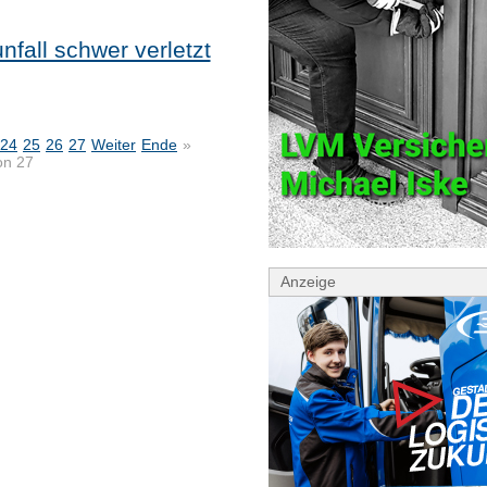
nfall schwer verletzt
24
25
26
27
Weiter
Ende
»
on 27
Anzeige