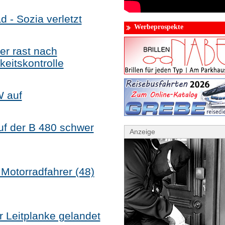
d - Sozia verletzt
Werbeprospekte
rer rast nach
eitskontrolle
W auf
uf der B 480 schwer
Anzeige
 Motorradfahrer (48)
Leitplanke gelandet