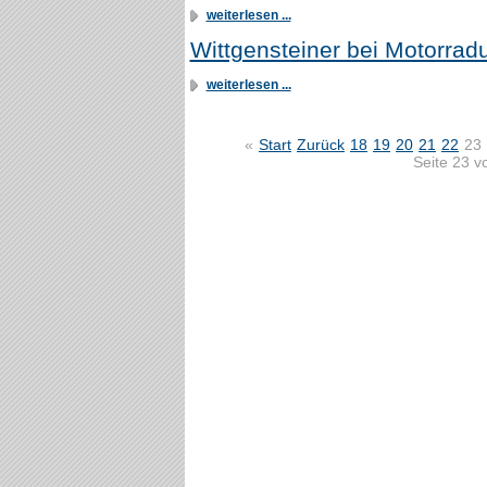
weiterlesen ...
Wittgensteiner bei Motorradu
weiterlesen ...
«
Start
Zurück
18
19
20
21
22
23
Seite 23 v