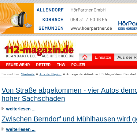
Einsätze
Aus der R
FEUERWEHR
RETTER
THW
POLIZEI
»
»
Sie sind hier:
Startseite
Aus der Region
Anzeige der Artikel nach Schlagwörtern: Berndorf
Von Straße abgekommen - vier Autos demol
hoher Sachschaden
weiterlesen ...
Zwischen Berndorf und Mühlhausen wird ge
weiterlesen ...