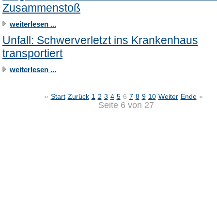
Zusammenstoß
weiterlesen ...
Unfall: Schwerverletzt ins Krankenhaus
transportiert
weiterlesen ...
«
Start
Zurück
1
2
3
4
5
6
7
8
9
10
Weiter
Ende
»
Seite 6 von 27