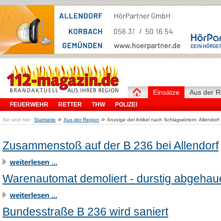
Einsätze
Aus der R
FEUERWEHR
RETTER
THW
POLIZEI
»
»
Sie sind hier:
Startseite
Aus der Region
Anzeige der Artikel nach Schlagwörtern: Allendorf
Zusammenstoß auf der B 236 bei Allendorf
weiterlesen ...
Warenautomat demoliert - durstig abgehau
weiterlesen ...
Bundesstraße B 236 wird saniert